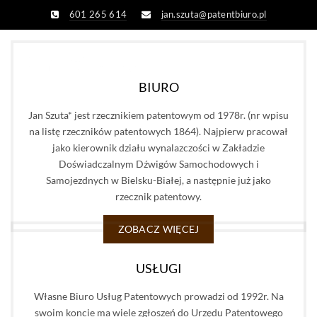
601 265 614
jan.szuta@patentbiuro.pl
BIURO
Jan Szuta* jest rzecznikiem patentowym od 1978r. (nr wpisu
na listę rzeczników patentowych 1864). Najpierw pracował
jako kierownik działu wynalazczości w Zakładzie
Doświadczalnym Dźwigów Samochodowych i
Samojezdnych w Bielsku-Białej, a następnie już jako
rzecznik patentowy.
ZOBACZ WIĘCEJ
USŁUGI
Własne Biuro Usług Patentowych prowadzi od 1992r. Na
swoim koncie ma wiele zgłoszeń do Urzędu Patentowego